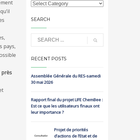
ssement
qu’il
es
SEARCH
es,
s pays,
ossible
RECENT POSTS
 près
Assemblée Générale du RES-samedi
30 mai 2026
et
Rapport final du projet LIFE ChemBee :
Est ce que les utilisateurs finaux ont
leur importance ?
Projet de priorités
d’actions de l’Etat et de