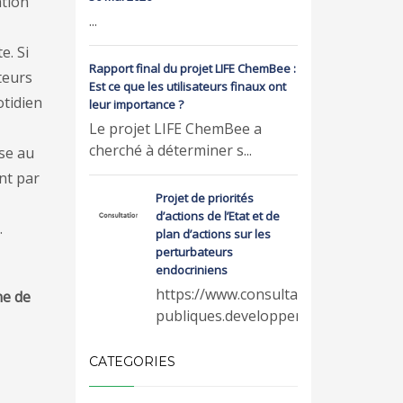
ation
...
e. Si
Rapport final du projet LIFE ChemBee :
cteurs
Est ce que les utilisateurs finaux ont
tidien
leur importance ?
Le projet LIFE ChemBee a
cherché à déterminer s...
sse au
nt par
Projet de priorités
d’actions de l’Etat et de
.
plan d’actions sur les
perturbateurs
endocriniens
https://www.consultations-
ne de
publiques.developpeme...
CATEGORIES