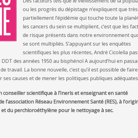
Des facteurs tels que le vieillissement de la popul
ou les progrès du dépistage n’expliquent que très
partiellement l’épidémie qui touche toute la planèt
les cancers du sein se multiplient, c’est que les fa
de risque présents dans notre environnement quo
se sont multipliés. S’appuyant sur les enquêtes
scientifiques les plus récentes, André Cicolella pa
u DDT des années 1950 au bisphénol A aujourd’hui en passa
de travail. La bonne nouvelle, c’est qu’il est possible de faire
ier ses causes et de mener les politiques publiques adéquates
 conseiller scientifique à l’Ineris et enseignant en santé
de l’association Réseau Environnement Santé (RES), à l’origi
s et du perchloroéthylène pour le nettoyage à sec.