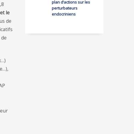
plan d’actions sur les
,8
perturbateurs
et le
endocriniens
lus de
catifs
 de
x…)
e…),
HAP
leur