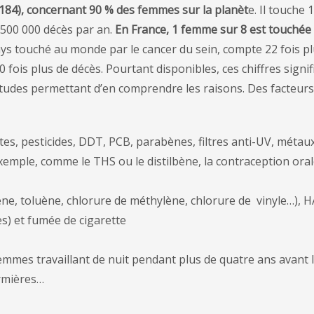
r 184), concernant 90 % des femmes sur la planèt
e. Il touche 1
 500 000 décès par an.
En France, 1 femme sur 8 est touchée 
ays touché au monde par le cancer du sein, compte 22 fois p
fois plus de décès. Pourtant disponibles, ces chiffres signifi
tudes permettant d’en comprendre les raisons. Des facteurs
es, pesticides, DDT, PCB, parabènes, filtres anti-UV, métau
mple, comme le THS ou le distilbène, la contraception oral
e, toluène, chlorure de méthylène, chlorure de vinyle…), 
s) et fumée de cigarette
femmes travaillant de nuit pendant plus de quatre ans avant 
irmières…