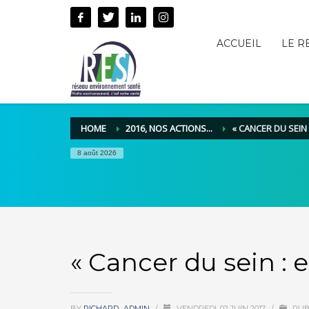
ACCUEIL
LE R
HOME
2016, NOS ACTIONS...
« CANCER DU SEIN :
8 août 2026
« Cancer du sein : e
BY
RICHARD_ADMIN
/
VENDREDI, 02 JUIN 2017
/
PUB