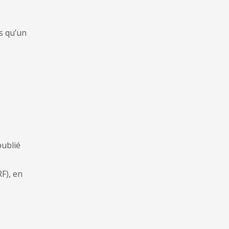
s qu’un
publié
F), en