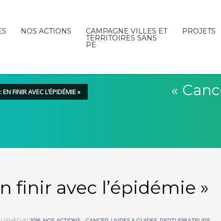
ES
NOS ACTIONS
CAMPAGNE VILLES ET
PROJETS
TERRITOIRES SANS
PE
« Cance
 EN FINIR AVEC L’ÉPIDÉMIE »
n finir avec l’épidémie »
LISHED IN
2016, NOS ACTIONS...
,
CANCER
,
LIVRES & GUIDES
,
PERTURBATEURS