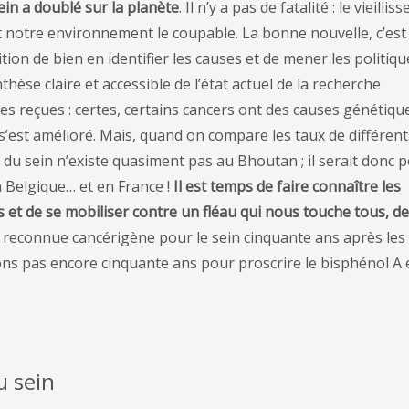
ein a doublé sur la planète
. Il n’y a pas de fatalité : le vieilli
t notre environnement le coupable. La bonne nouvelle, c’est 
ition de bien en identifier les causes et de mener les politiqu
èse claire et accessible de l’état actuel de la recherche
ées reçues : certes, certains cancers ont des causes génétiqu
s’est amélioré. Mais, quand on compare les taux de différent
 du sein n’existe quasiment pas au Bhoutan ; il serait donc p
n Belgique… et en France !
Il est temps de faire connaître les
et de se mobiliser contre un fléau qui nous touche tous, de
é reconnue cancérigène pour le sein cinquante ans après les
s pas encore cinquante ans pour proscrire le bisphénol A 
u sein