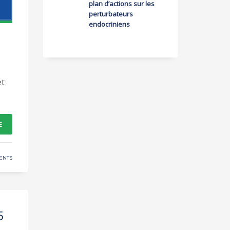
plan d’actions sur les
perturbateurs
endocriniens
et
E
ENTS
5