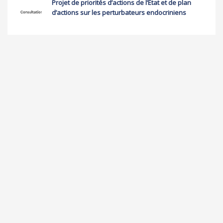
Projet de priorités d’actions de l’Etat et de plan
d’actions sur les perturbateurs endocriniens
LE RES
Parce que “notre environnement, c’est notre santé”, le RES créé en
2009, agit pour mettre la santé environnementale au coeur des
politiques publiques.
CONTACT
Tél : 07.85.37.94.80
35 rue de l’Aqueduc (Maison des Associations)
75010 Paris