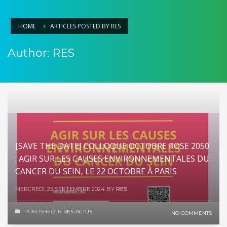
HOME
ARTICLES POSTED BY RES
Author:
RES
[SAVE THE DATE] COLLOQUE OCTOBRE ROSE 2050
: AGIR SUR LES CAUSES ENVIRONNEMENTALES DU
CANCER DU SEIN, LE 22 OCTOBRE À PARIS
MERCREDI, 25 SEPTEMBRE 2024
BY
RES
PUBLISHED IN
RES-ACTUS
NO COMMENTS