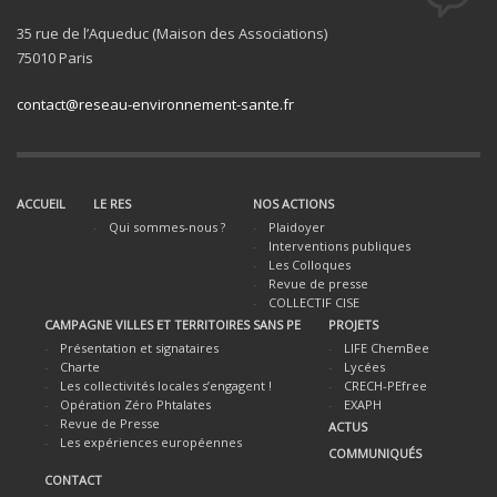
35 rue de l’Aqueduc (Maison des Associations)
75010 Paris
contact@reseau-environnement-sante.fr
ACCUEIL
LE RES
NOS ACTIONS
Qui sommes-nous ?
Plaidoyer
Interventions publiques
Les Colloques
Revue de presse
COLLECTIF CISE
CAMPAGNE VILLES ET TERRITOIRES SANS PE
PROJETS
Présentation et signataires
LIFE ChemBee
Charte
Lycées
Les collectivités locales s’engagent !
CRECH-PEfree
Opération Zéro Phtalates
EXAPH
Revue de Presse
ACTUS
Les expériences européennes
COMMUNIQUÉS
CONTACT