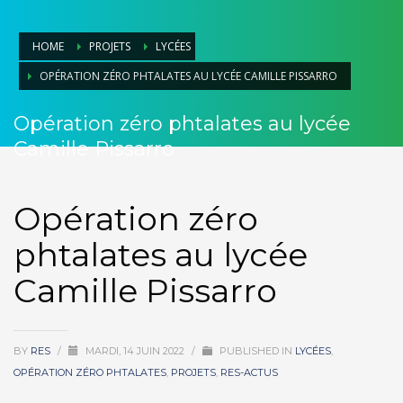
HOME
PROJETS
LYCÉES
OPÉRATION ZÉRO PHTALATES AU LYCÉE CAMILLE PISSARRO
Opération zéro phtalates au lycée
Camille Pissarro
Opération zéro
phtalates au lycée
Camille Pissarro
BY
RES
/
MARDI, 14 JUIN 2022
/
PUBLISHED IN
LYCÉES
,
OPÉRATION ZÉRO PHTALATES
,
PROJETS
,
RES-ACTUS