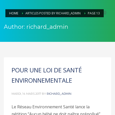
(
)
HOME
ARTICLES POSTED BY RICHARD_ADMIN
PAGE 13
Author:
richard_admin
POUR UNE LOI DE SANTÉ
ENVIRONNEMENTALE
MARDI, 14 MARS 2017
BY
RICHARD_ADMIN
Le Réseau Environnement Santé lance la
pétition “Aucun bébé ne doit naître prépollué”.