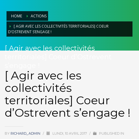
HOME
ACTIONS
[ AGIR AVEC LES COLLECTIVITÉS TERRITORIALES] COEUR
D’OSTREVENT S’ENGAGE !
[ Agir avec les collectivités
territoriales] Coeur d’Ostrevent
s’engage !
[ Agir avec les
collectivités
territoriales] Coeur
d’Ostrevent s’engage !
BY
RICHARD_ADMIN
/
LUNDI, 10 AVRIL 2017
/
PUBLISHED IN