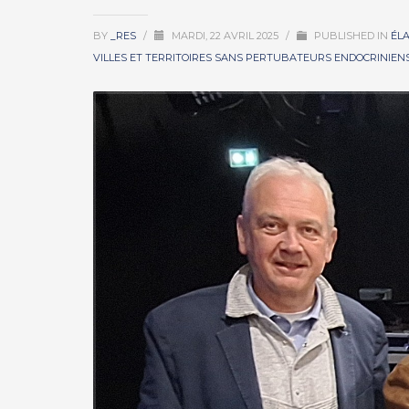
BY
_RES
/
MARDI, 22 AVRIL 2025
/
PUBLISHED IN
ÉL
VILLES ET TERRITOIRES SANS PERTUBATEURS ENDOCRINIEN