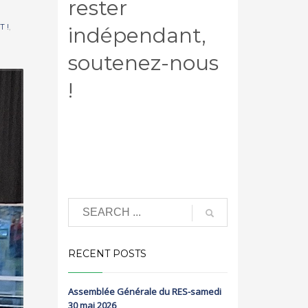
rester
T !
,
indépendant,
soutenez-nous
!
RECENT POSTS
Assemblée Générale du RES-samedi
30 mai 2026