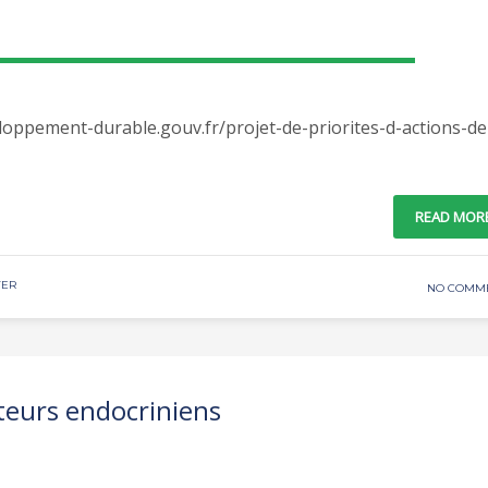
loppement-durable.gouv.fr/projet-de-priorites-d-actions-de-
READ MOR
YER
NO COMM
teurs endocriniens