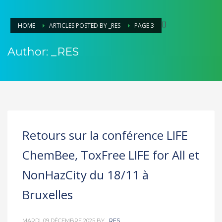
(
)
HOME
ARTICLES POSTED BY _RES
PAGE 3
Author:
_RES
Retours sur la conférence LIFE
ChemBee, ToxFree LIFE for All et
NonHazCity du 18/11 à
Bruxelles
MARDI, 09 DÉCEMBRE 2025
BY
_RES