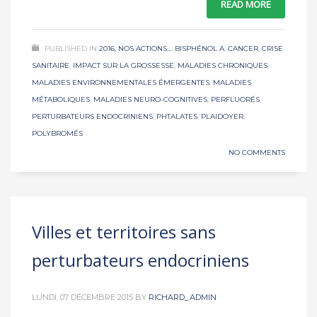
READ MORE
PUBLISHED IN
2016, NOS ACTIONS...
,
BISPHÉNOL A
,
CANCER
,
CRISE
SANITAIRE
,
IMPACT SUR LA GROSSESSE
,
MALADIES CHRONIQUES
,
MALADIES ENVIRONNEMENTALES ÉMERGENTES
,
MALADIES
MÉTABOLIQUES
,
MALADIES NEURO-COGNITIVES
,
PERFLUORÉS
,
PERTURBATEURS ENDOCRINIENS
,
PHTALATES
,
PLAIDOYER
,
POLYBROMÉS
NO COMMENTS
Villes et territoires sans
perturbateurs endocriniens
LUNDI, 07 DÉCEMBRE 2015
BY
RICHARD_ADMIN