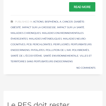
READ MORE
PUBLISHED IN
ACTIONS
,
BISPHÉNOL A
,
CANCER
,
DIABÈTE-
OBÉSITÉ
,
IMPACT SUR LA GROSSESSE
,
IMPACT SUR LA SANTÉ
,
MALADIES CHRONIQUES
,
MALADIES ENVIRONNEMENTALES
ÉMERGENTES
,
MALADIES MÉTABOLIQUES
,
MALADIES NEURO-
COGNITIVES
,
PCB
,
PERCHLORATES
,
PERFLUORÉS
,
PERTURBATEURS
ENDOCRINIENS
,
PHTALATES
,
POLLUTION DE L'AIR
,
POLYBROMÉS
,
SANTÉ DE L'ÉCOSYSTÈME
,
SANTÉ ENVIRONNEMENTALE
,
VILLES ET
TERRITOIRES SANS PERTUBATEURS ENDOCRINIENS
NO COMMENTS
Le RES doit rester