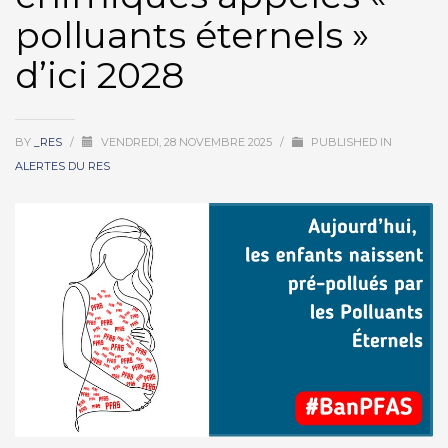
polluants éternels »
d’ici 2028
BY
_RES
/
VENDREDI, 28 NOVEMBRE 2025
/
PUBLISHED IN
ALERTES DU RES