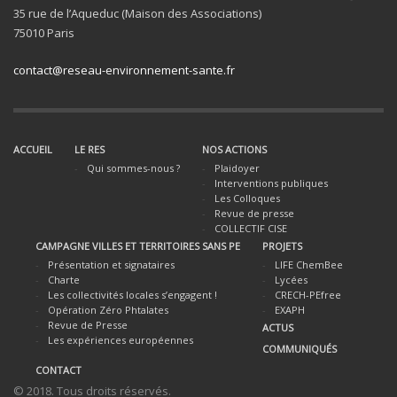
35 rue de l’Aqueduc (Maison des Associations)
75010 Paris
contact@reseau-environnement-sante.fr
ACCUEIL
LE RES
NOS ACTIONS
Qui sommes-nous ?
Plaidoyer
Interventions publiques
Les Colloques
Revue de presse
COLLECTIF CISE
CAMPAGNE VILLES ET TERRITOIRES SANS PE
PROJETS
Présentation et signataires
LIFE ChemBee
Charte
Lycées
Les collectivités locales s’engagent !
CRECH-PEfree
Opération Zéro Phtalates
EXAPH
Revue de Presse
ACTUS
Les expériences européennes
COMMUNIQUÉS
CONTACT
© 2018. Tous droits réservés.