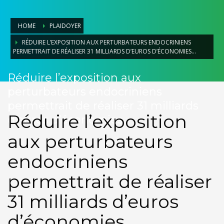
HOME
PLAIDOYER
RÉDUIRE L’EXPOSITION AUX PERTURBATEURS ENDOCRINIENS
PERMETTRAIT DE RÉALISER 31 MILLIARDS D’EUROS D’ÉCONOMIES…
Réduire l’exposition aux
perturbateurs endocriniens
permettrait de réaliser 31 milliards
Réduire l’exposition
d’euros d’économies…
aux perturbateurs
endocriniens
permettrait de réaliser
31 milliards d’euros
d’économies…