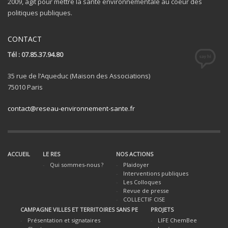
2009, agit pour mettre la santé environnementale au coeur des
politiques publiques.
CONTACT
Tél : 07.85.37.94.80
35 rue de l’Aqueduc (Maison des Associations)
75010 Paris
contact@reseau-environnement-sante.fr
ACCUEIL
LE RES
NOS ACTIONS
Qui sommes-nous ?
Plaidoyer
Interventions publiques
Les Colloques
Revue de presse
COLLECTIF CISE
CAMPAGNE VILLES ET TERRITOIRES SANS PE
PROJETS
Présentation et signataires
LIFE ChemBee