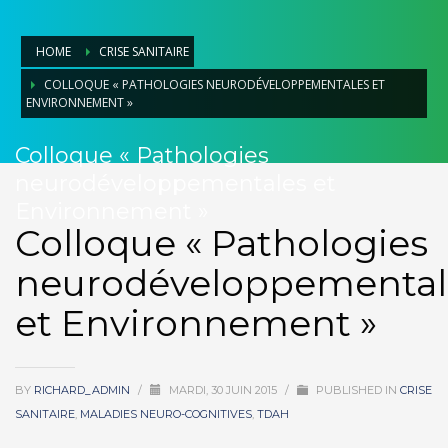
HOME
CRISE SANITAIRE
COLLOQUE « PATHOLOGIES NEURODÉVELOPPEMENTALES ET
ENVIRONNEMENT »
Colloque « Pathologies
neurodéveloppementales et
Environnement »
Colloque « Pathologies
neurodéveloppemental
et Environnement »
BY
RICHARD_ADMIN
/
MARDI, 30 JUIN 2015
/
PUBLISHED IN
CRISE
SANITAIRE
,
MALADIES NEURO-COGNITIVES
,
TDAH