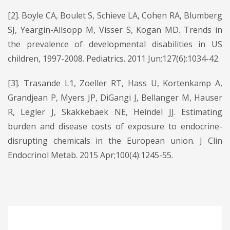
[2]. Boyle CA, Boulet S, Schieve LA, Cohen RA, Blumberg
SJ, Yeargin-Allsopp M, Visser S, Kogan MD. Trends in
the prevalence of developmental disabilities in US
children, 1997-2008. Pediatrics. 2011 Jun;127(6):1034-42.
[3]. Trasande L1, Zoeller RT, Hass U, Kortenkamp A,
Grandjean P, Myers JP, DiGangi J, Bellanger M, Hauser
R, Legler J, Skakkebaek NE, Heindel JJ. Estimating
burden and disease costs of exposure to endocrine-
disrupting chemicals in the European union. J Clin
Endocrinol Metab. 2015 Apr;100(4):1245-55.