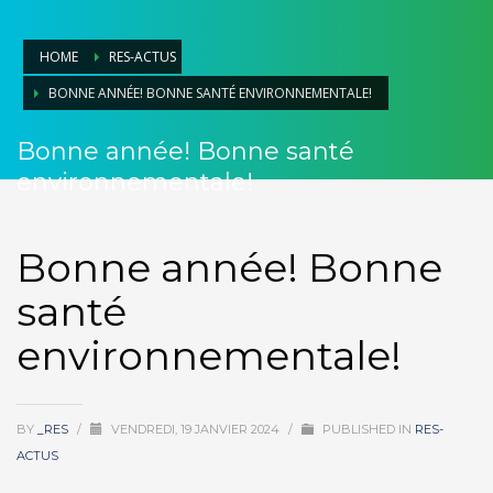
HOME
RES-ACTUS
BONNE ANNÉE! BONNE SANTÉ ENVIRONNEMENTALE!
Bonne année! Bonne santé
environnementale!
Bonne année! Bonne
santé
environnementale!
BY
_RES
/
VENDREDI, 19 JANVIER 2024
/
PUBLISHED IN
RES-
ACTUS