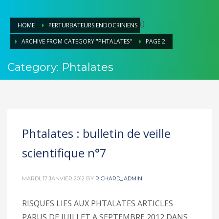
(
)
HOME
PERTURBATEURS ENDOCRINIENS
ARCHIVE FROM CATEGORY "PHTALATES"
PAGE 2
Category: Phtalates
Phtalates : bulletin de veille
scientifique n°7
MARDI, 17 JANVIER 2012
BY
RICHARD_ADMIN
RISQUES LIES AUX PHTALATES ARTICLES
PARUS DE JUILLET A SEPTEMBRE 2012 DANS