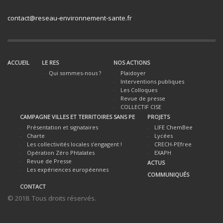
contact@reseau-environnement-sante.fr
ACCUEIL
LE RES
NOS ACTIONS
Qui sommes-nous ?
Plaidoyer
Interventions publiques
Les Colloques
Revue de presse
COLLECTIF CISE
CAMPAGNE VILLES ET TERRITOIRES SANS PE
PROJETS
Présentation et signataires
LIFE ChemBee
Charte
Lycées
Les collectivités locales s’engagent !
CRECH-PEfree
Opération Zéro Phtalates
EXAPH
Revue de Presse
ACTUS
Les expériences européennes
COMMUNIQUÉS
CONTACT
© 2018. Tous droits réservés.