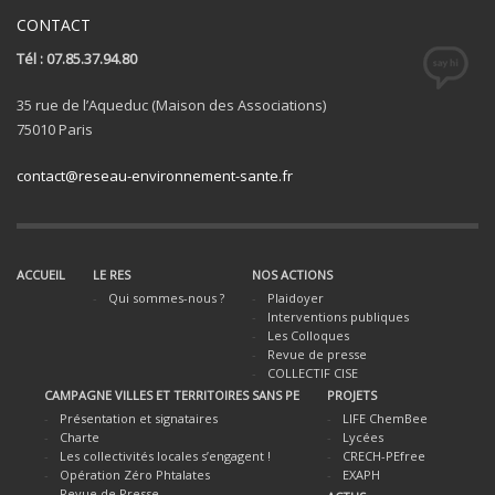
CONTACT
Tél : 07.85.37.94.80
35 rue de l’Aqueduc (Maison des Associations)
75010 Paris
contact@reseau-environnement-sante.fr
ACCUEIL
LE RES
NOS ACTIONS
Qui sommes-nous ?
Plaidoyer
Interventions publiques
Les Colloques
Revue de presse
COLLECTIF CISE
CAMPAGNE VILLES ET TERRITOIRES SANS PE
PROJETS
Présentation et signataires
LIFE ChemBee
Charte
Lycées
Les collectivités locales s’engagent !
CRECH-PEfree
Opération Zéro Phtalates
EXAPH
Revue de Presse