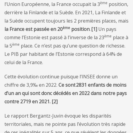
ème
l’Union Européenne, la France occupait la 3
position,
derrière la Finlande et la Suède. En 2021, La Finlande et
la Suède occupent toujours les 2 premières places, mais
ème
la
France est passée en 20
position
.
[
1
]
Un pays
ème
comme l’Estonie est passé à l’inverse de la 23
place à
ème
la 5
place. Ce n’est pas qu’une question de richesse.
Le PIB par habitant de l’Estonie correspond à 64% de
celui de la France.
Cette évolution continue puisque l’INSEE donne un
chiffre de 3,9‰ en 2022.
Ce sont 2831 enfants de moins
d’un an qui sont donc décédés en 2022 dans notre pays
contre 2719 en 2021. [2]
Le rapport Bergantz-Juvin évoque les disparités
territoriales, mais ne pointe pas l’évolution très rapide
de ces inégalités sur 5 ans, ce que révèlent les données