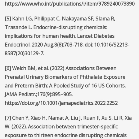
https://www.who.int/publications/i/item/9789240073890
[5]
Kahn LG, Philippat C, Nakayama SF, Slama R,
Trasande L. Endocrine-disrupting chemicals:
implications for human health. Lancet Diabetes
Endocrinol. 2020 Aug;8(8):703-718. doi: 10.1016/S2213-
8587(20)30129-7.
[6]
Welch BM, et al. (2022) Associations Between
Prenatal Urinary Biomarkers of Phthalate Exposure
and Preterm Birth: A Pooled Study of 16 US Cohorts.
JAMA Pediatr.;176(9):895–905.
https://doi.org/10.1001/jamapediatrics.2022.2252
[7] Chen Y, Xiao H, Namat A, Liu J, Ruan F, Xu S, Li R, Xia
W. (2022). Association between trimester-specific
exposure to thirteen endocrine disrupting chemicals