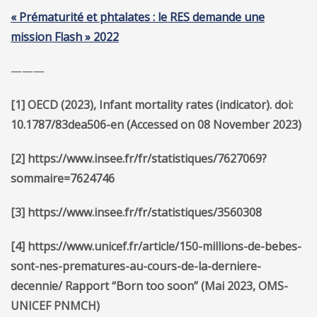
« Prématurité et phtalates : le RES demande une
mission Flash » 2022
———
[1]
OECD (2023), Infant mortality rates (indicator). doi:
10.1787/83dea506-en (Accessed on 08 November 2023)
[2]
https://www.insee.fr/fr/statistiques/7627069?
sommaire=7624746
[3]
https://www.insee.fr/fr/statistiques/3560308
[4]
https://www.unicef.fr/article/150-millions-de-bebes-
sont-nes-prematures-au-cours-de-la-derniere-
decennie/ Rapport “Born too soon” (Mai 2023, OMS-
UNICEF PNMCH)