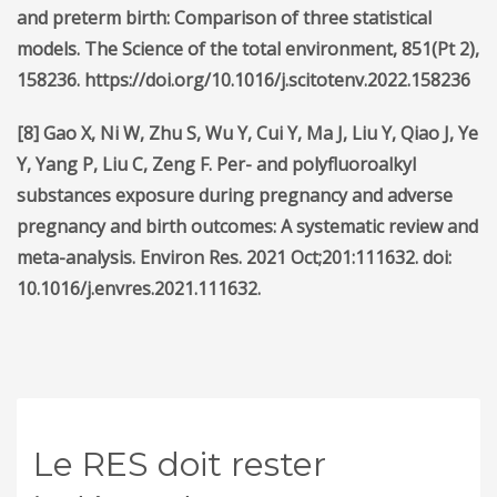
and preterm birth: Comparison of three statistical
models. The Science of the total environment, 851(Pt 2),
158236. https://doi.org/10.1016/j.scitotenv.2022.158236
[8]
Gao X, Ni W, Zhu S, Wu Y, Cui Y, Ma J, Liu Y, Qiao J, Ye
Y, Yang P, Liu C, Zeng F. Per- and polyfluoroalkyl
substances exposure during pregnancy and adverse
pregnancy and birth outcomes: A systematic review and
meta-analysis. Environ Res. 2021 Oct;201:111632. doi:
10.1016/j.envres.2021.111632.
Le RES doit rester