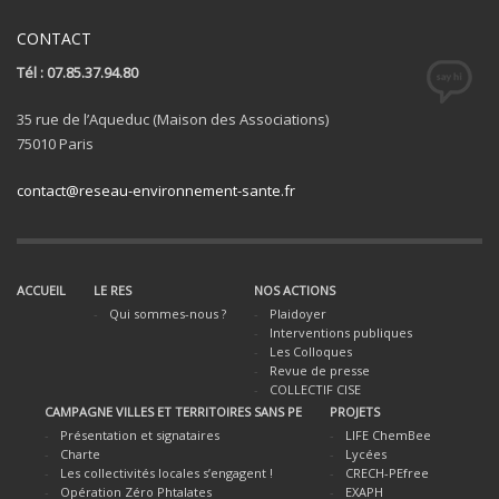
CONTACT
Tél : 07.85.37.94.80
35 rue de l’Aqueduc (Maison des Associations)
75010 Paris
contact@reseau-environnement-sante.fr
ACCUEIL
LE RES
NOS ACTIONS
Qui sommes-nous ?
Plaidoyer
Interventions publiques
Les Colloques
Revue de presse
COLLECTIF CISE
CAMPAGNE VILLES ET TERRITOIRES SANS PE
PROJETS
Présentation et signataires
LIFE ChemBee
Charte
Lycées
Les collectivités locales s’engagent !
CRECH-PEfree
Opération Zéro Phtalates
EXAPH