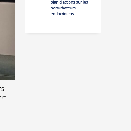
plan d’actions sur les
perturbateurs
endocriniens
TS
zéro
a