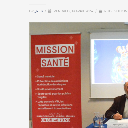
BY
_RES
/
VENDREDI, 19 AVRIL 2024
/
PUBLISHED I