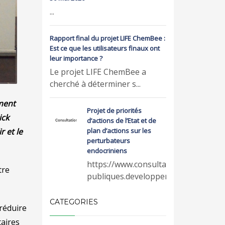
...
Rapport final du projet LIFE ChemBee :
Est ce que les utilisateurs finaux ont
leur importance ?
Le projet LIFE ChemBee a
cherché à déterminer s...
ement
Projet de priorités
ick
d’actions de l’Etat et de
plan d’actions sur les
r et le
perturbateurs
endocriniens
https://www.consultations-
tre
publiques.developpeme...
CATEGORIES
 réduire
taires