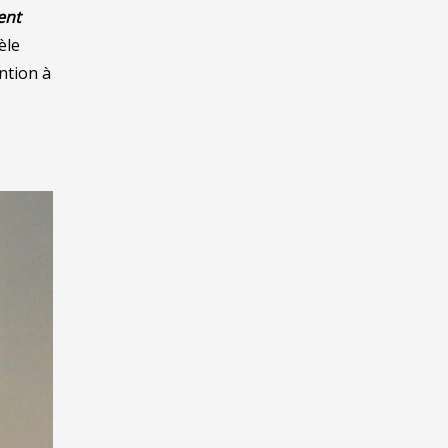
ent
èle
ntion à