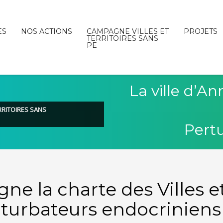
ES
NOS ACTIONS
CAMPAGNE VILLES ET
PROJETS
TERRITOIRES SANS
PE
La ville d’An
ERRITOIRES SANS
Pertu
gne la charte des Villes e
rturbateurs endocriniens 