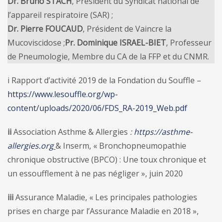
Dr. Bruno STACH
, Président du Syndicat national de
l’appareil respiratoire (SAR) ;
Dr. Pierre FOUCAUD
, Président de Vaincre la
Mucoviscidose ;
Pr. Dominique ISRAEL-BIET
, Professeur
de Pneumologie, Membre du CA de la FFP et du CNMR.
i Rapport d’activité 2019 de la Fondation du Souffle –
https://www.lesouffle.org/wp-
content/uploads/2020/06/FDS_RA-2019_Web.pdf
ii
Association Asthme & Allergies
:
https://asthme-
allergies.org
& Inserm, « Bronchopneumopathie
chronique obstructive (BPCO) : Une toux chronique et
un essoufflement à ne pas négliger », juin 2020
iii
Assurance Maladie, « Les principales pathologies
prises en charge par l’Assurance Maladie en 2018 »,