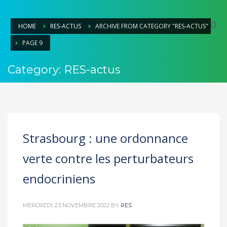
(
)
HOME
RES-ACTUS
ARCHIVE FROM CATEGORY "RES-ACTUS"
PAGE 9
Category: RES-actus
Strasbourg : une ordonnance
verte contre les perturbateurs
endocriniens
MERCREDI, 23 NOVEMBRE 2022
BY
RES