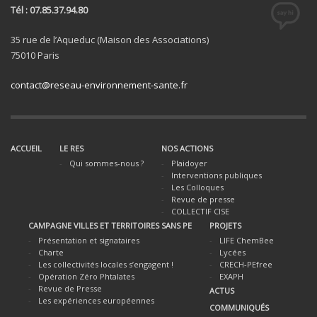
Tél : 07.85.37.94.80
35 rue de l’Aqueduc (Maison des Associations)
75010 Paris
contact@reseau-environnement-sante.fr
ACCUEIL
LE RES
NOS ACTIONS
Qui sommes-nous ?
Plaidoyer
Interventions publiques
Les Colloques
Revue de presse
COLLECTIF CISE
CAMPAGNE VILLES ET TERRITOIRES SANS PE
PROJETS
Présentation et signataires
LIFE ChemBee
Charte
Lycées
Les collectivités locales s’engagent !
CRECH-PEfree
Opération Zéro Phtalates
EXAPH
Revue de Presse
ACTUS
Les expériences européennes
COMMUNIQUÉS