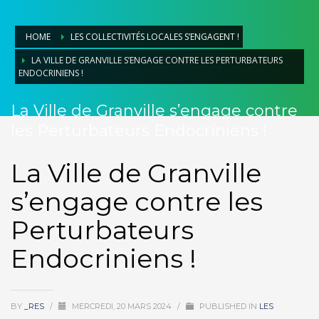
HOME
LES COLLECTIVITÉS LOCALES S’ENGAGENT !
LA VILLE DE GRANVILLE S’ENGAGE CONTRE LES PERTURBATEURS
ENDOCRINIENS !
La Ville de Granville s’engage contre
les Perturbateurs Endocriniens !
La Ville de Granville
s’engage contre les
Perturbateurs
Endocriniens !
BY
_RES
/
MERCREDI, 20 MARS 2024
/
PUBLISHED IN
LES