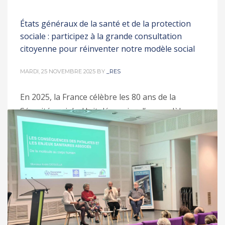
États généraux de la santé et de la protection
sociale : participez à la grande consultation
citoyenne pour réinventer notre modèle social
MARDI, 25 NOVEMBRE 2025
BY
_RES
En 2025, la France célèbre les 80 ans de la
Sécurité sociale. Huit décennies d’un modèle
solidaire unique, qui a permis d’allonger
l’espérance de vie et de faire de la santé un droit
universel. Mais ce modèle, qui a fait notre fierté
et notre cohésion, est aujourd’hui fragilisé :
difficultés d’accès aux soins, déserts médicaux,
PUBLISHED IN
ACTIONS
,
CITOYENS
,
SANTÉ ET DROIT