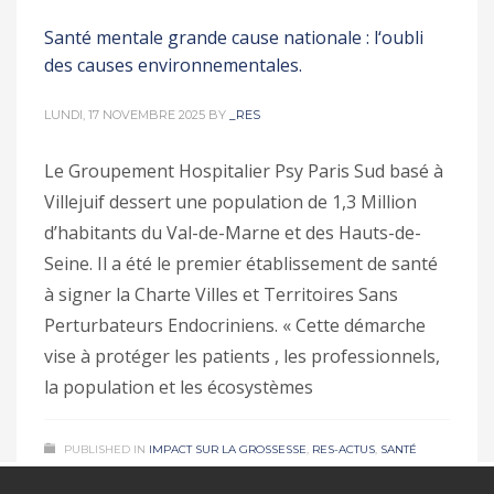
Santé mentale grande cause nationale : l‘oubli
des causes environnementales.
LUNDI, 17 NOVEMBRE 2025
BY
_RES
Le Groupement Hospitalier Psy Paris Sud basé à
Villejuif dessert une population de 1,3 Million
d’habitants du Val-de-Marne et des Hauts-de-
Seine. Il a été le premier établissement de santé
à signer la Charte Villes et Territoires Sans
1
3
4
5
2
Perturbateurs Endocriniens. « Cette démarche
vise à protéger les patients , les professionnels,
la population et les écosystèmes
PUBLISHED IN
IMPACT SUR LA GROSSESSE
,
RES-ACTUS
,
SANTÉ
MENTALE