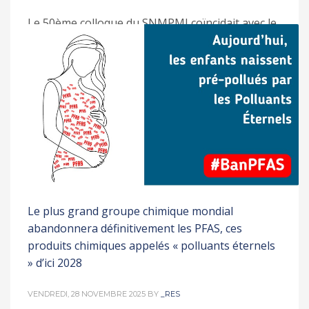
Le 50ème colloque du SNMPMI coïncidait avec le
80ème anniversaire de l’institution. La PMI a joué
un rôle majeur dans la diminution de la mortalité
infantile. Le taux est passé de 1 enfant sur 9 en
1945 à la moitié 5 ans après. La création de la
PMI avait été un élément déterminant. Les
maladies
PUBLISHED IN
IMPACT SUR LA GROSSESSE
,
PETITE ENFANCE
Le plus grand groupe chimique mondial
abandonnera définitivement les PFAS, ces
produits chimiques appelés « polluants éternels
» d’ici 2028
VENDREDI, 28 NOVEMBRE 2025
BY
_RES